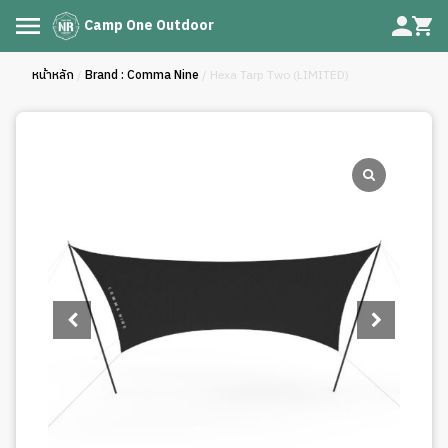
Camp One Outdoor
หน้าหลัก
/
Brand : Comma Nine
/ Hexa Tarp Two (LIMITED)