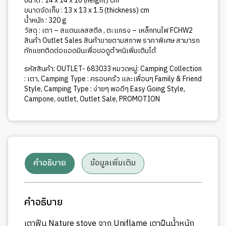
ขนาด : 14 x 14 x 16 (height) cm
ขนาดจัดเก็บ : 13 x 13 x 1.5 (thickness) cm
น้ำหนัก : 320 g
วัสดุ : เตา – สแตนเลสสตีล , ตะแกรง – เหล็กทนไฟ FCHW2
สินค้า Outlet Sales สินค้าขายตามสภาพ ราคาพิเศษ สามารถ
ทักแชทติดต่อแอดมินเพื่อขอดูตำหนิเพิ่มเติมได้
รหัสสินค้า:
OUTLET- 683033
หมวดหมู่:
Camping Collection
: เตา
,
Camping Type : ครอบคร้ว และเพื่อนๆ Family & Friend
Style
,
Camping Type : ง่ายๆ พอดีๆ Easy Going Style
,
Campone
,
outlet
,
Outlet Sale
,
PROMOTION
คำอธิบาย
ข้อมูลเพิ่มเติม
คำอธิบาย
เตาฟืน Nature stove จาก Uniflame เตาฝืนน้ำหนัก