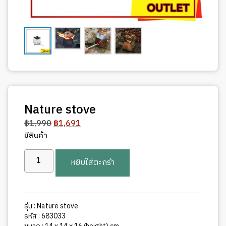
Nature stove
Original
Current
฿
1,990
฿
1,691
price
price
มีสินค้า
was:
is:
จำนวน
฿1,990.
฿1,691.
หยิบใส่ตะกร้า
Nature
stove
ชิ้น
รุ่น : Nature stove
รหัส : 683033