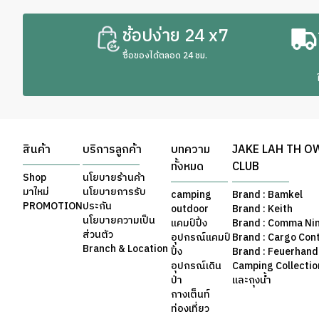
ช้อปง่าย 24 x7
ซื้อของได้ตลอด 24 ชม.
สินค้า
บริการลูกค้า
บทความ
JAKE LAH TH O
ทั้งหมด
CLUB
Shop
นโยบายร้านค้า
มาใหม่
นโยบายการรับ
camping
Brand : Bamkel
PROMOTION
ประกัน
outdoor
Brand : Keith
นโยบายความเป็น
แคมป์ปิ้ง
Brand : Comma Ni
ส่วนตัว
อุปกรณ์แคมป์
Brand : Cargo Con
Branch & Location
ปิ้ง
Brand : Feuerhand
อุปกรณ์เดิน
Camping Collection 
ป่า
และถุงน้ำ
กางเต็นท์
ท่องเที่ยว