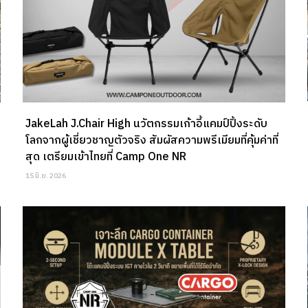
JakeLah J.Chair High นวัตกรรมเก้าอี้แคมป์ปิ้งระดับ
โลกจากผู้เชี่ยวชาญตัวจริง สัมผัสความพรีเมียมที่คุ้มค่าที่
สุด เตรียมเข้าไทยที่ Camp One NR
15 มิ.ย. 2026