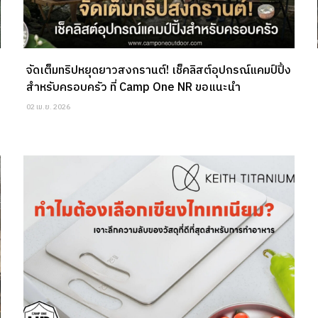
จัดเต็มทริปหยุดยาวสงกรานต์! เช็คลิสต์อุปกรณ์แคมป์ปิ้ง
สำหรับครอบครัว ที่ Camp One NR ขอแนะนำ
02 เม.ย. 2026