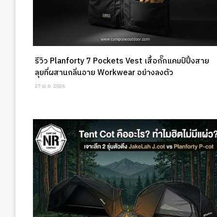
รีวิว Planforty 7 Pockets Vest เสื้อกั๊กแคมป์ปิ้งสาย
ลุยที่ผสานกลิ่นอาย Workwear อย่างลงตัว
27 เม.ย. 2026