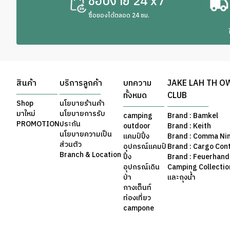
ช้อปง่าย 24 x7
ซื้อของได้ตลอด 24 ชม.
สินค้า
บริการลูกค้า
บทความ
JAKE LAH TH O
ทั้งหมด
CLUB
Shop
นโยบายร้านค้า
มาใหม่
นโยบายการรับ
camping
Brand : Bamkel
PROMOTION
ประกัน
outdoor
Brand : Keith
นโยบายความเป็น
แคมป์ปิ้ง
Brand : Comma Ni
ส่วนตัว
อุปกรณ์แคมป์
Brand : Cargo Con
Branch & Location
ปิ้ง
Brand : Feuerhand
อุปกรณ์เดิน
Camping Collection 
ป่า
และถุงน้ำ
กางเต็นท์
ท่องเที่ยว
campone