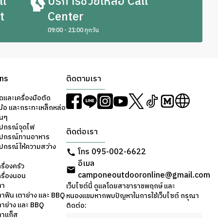
ll
บริการช่วยเหลือ Call
t
Center
09:00 - 21:00 ทุกวัน
ons
ติดตามเรา
ดและเครื่องมือตัด
ม้อ และกระทะเหล็กหล่อ
่นๆ
ุปกรณ์จุดไฟ
ติดต่อเรา
อุปกรณ์ทานอาหาร
ุปกรณ์ให้ความสว่าง
โทร 095-002-6622
อีเมล
รื่องครัว
camponeoutdooronline@gmail.com
ครื่องนอน
ตา
เว็บไซต์นี้ ดูแลโดยสาขาราชพฤกษ์ และ
ตาฟืน เตาย่าง และ BBQ
หนองแขมหากพบปัญหาในการใช้เว็บไซต์ กรุณา
ตาย่าง และ BBQ
ติดต่อ:
ตาแก็ส