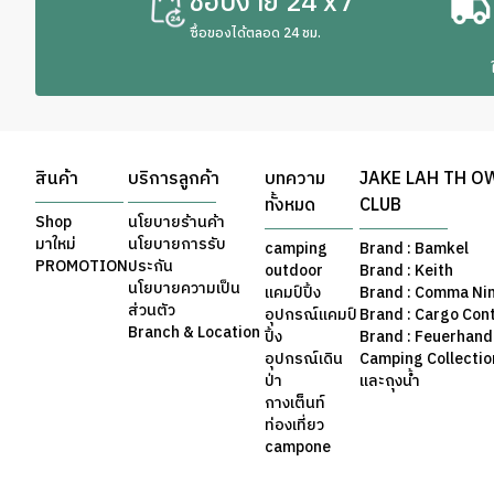
ช้อปง่าย 24 x7
ซื้อของได้ตลอด 24 ชม.
สินค้า
บริการลูกค้า
บทความ
JAKE LAH TH O
ทั้งหมด
CLUB
Shop
นโยบายร้านค้า
มาใหม่
นโยบายการรับ
camping
Brand : Bamkel
PROMOTION
ประกัน
outdoor
Brand : Keith
นโยบายความเป็น
แคมป์ปิ้ง
Brand : Comma Ni
ส่วนตัว
อุปกรณ์แคมป์
Brand : Cargo Con
Branch & Location
ปิ้ง
Brand : Feuerhand
อุปกรณ์เดิน
Camping Collection 
ป่า
และถุงน้ำ
กางเต็นท์
ท่องเที่ยว
campone