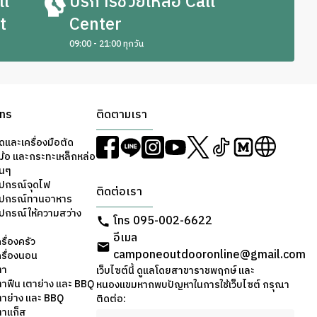
ll
บริการช่วยเหลือ Call
t
Center
09:00 - 21:00 ทุกวัน
ons
ติดตามเรา
ดและเครื่องมือตัด
ม้อ และกระทะเหล็กหล่อ
่นๆ
ุปกรณ์จุดไฟ
ติดต่อเรา
อุปกรณ์ทานอาหาร
ุปกรณ์ให้ความสว่าง
โทร 095-002-6622
อีเมล
รื่องครัว
camponeoutdooronline@gmail.com
ครื่องนอน
ตา
เว็บไซต์นี้ ดูแลโดยสาขาราชพฤกษ์ และ
ตาฟืน เตาย่าง และ BBQ
หนองแขมหากพบปัญหาในการใช้เว็บไซต์ กรุณา
ตาย่าง และ BBQ
ติดต่อ:
ตาแก็ส