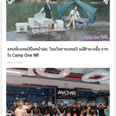
แคปชั่นแคมป์ปิ้งหน้าฝน: โดนใจสายแคมป์ แม้ฟ้าจะครึ้ม จาก
ใจ Camp One NR
06 ส.ค. 2024