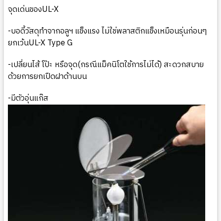
จุดเด่นของUL-X
-บอดี้วัสดุทำจากอลูฯ แข็งแรง ไม่ใช่พลาสติกแข็งเหมือนรุ่นก่อนๆ
ยกเว้นUL-X Type G
-เปลี่ยนไส้ โป๊ะ หรือจุด(กรณีแม็คนิโตใช้การไม่ได้) สะดวกสบาย
ด้วยการยกเปืดฝาด้านบน
-มีตัวอุ่นแก๊ส