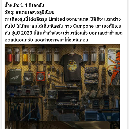
น้ำหนัก: 1.4 กิโลกรัม
วัสดุ: สแตนเลส,อลูมิเนียม
ตะเกียงรุ่นนี้ได้ผลิตรุ่น Limited ออกมาแต่ละปีสีก็จะแตกต่าง
กันไป ให้นักสะสมได้เก็บกันครับ ทาง Campone เราเองก็มีเช่น
กัน รุ่นปี 2023 นี้สินค้ากำลังจะเข้ามาถึงแล้ว บอกเลยว่าช้าหมด
อดแน่นอนครับ แอดถ่ายภาพมาให้ชมกันก่อน