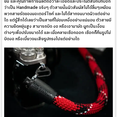
ยม และคุณภาพการผลิตถือว่าละเอียดและประณีตสมกับที่บอก
ว่าเป็น Handmade จริงๆ ตัวสายนั้นผิวสัมผัสไม่ได้ลื่นๆเหมือน
พวกสายรัดของมอเตอร์ไซค์ และไม่ได้สากจนบาดผิวแต่อย่าง
ใด แต่รู้สึกได้เลยว่าเป็นสายที่ไม่อมเหงื่ออย่างแน่นอน ตัวสายมี
ความยืดหยุ่นสูง สามารถบิด งอ หรือเอามามัด ผูกเป็นเงื่อน
ต่างๆเพื่อปรับขนาดได้ และเมื่อคลายเชือกออก เชือกก็คืนรูปไม่
บิดงอ หรือเบี้ยวจนเสียรูปทรงไปแต่อย่างใด