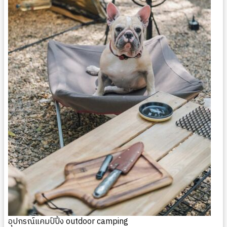
อุปกรณ์แคมป์ปิ้ง outdoor camping