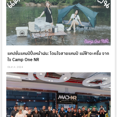
แคปชั่นแคมป์ปิ้งหน้าฝน: โดนใจสายแคมป์ แม้ฟ้าจะครึ้ม จาก
ใจ Camp One NR
06 ส.ค. 2024