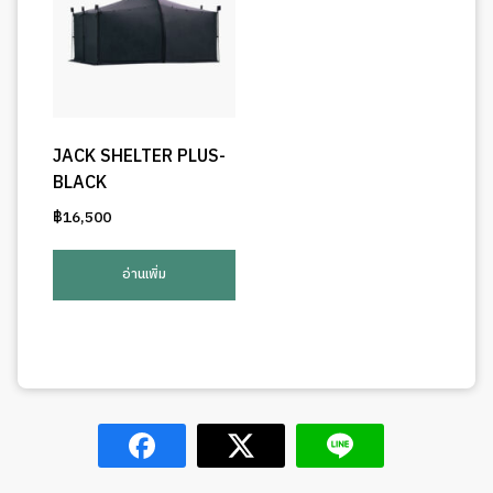
be
chose
on
the
produ
page
JACK SHELTER PLUS-
BLACK
฿
16,500
อ่านเพิ่ม