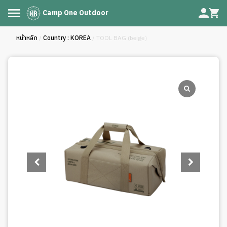
Camp One Outdoor
หน้าหลัก
/
Country : KOREA
/ TOOL BAG (beige）