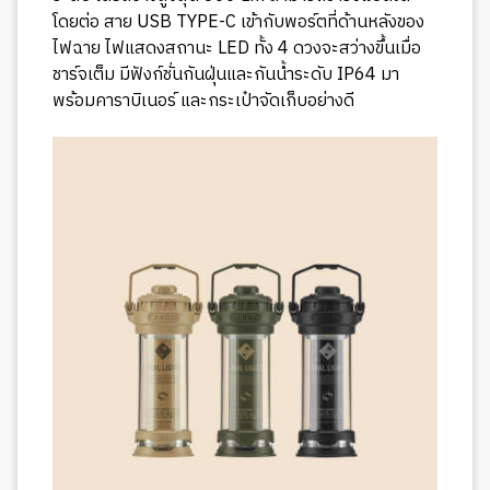
โดยต่อ สาย USB TYPE-C เข้ากับพอร์ตที่ด้านหลังของ
ไฟฉาย ไฟแสดงสถานะ LED ทั้ง 4 ดวงจะสว่างขึ้นเมื่อ
ชาร์จเต็ม มีฟังก์ชั่นกันฝุ่นและกันน้ำระดับ IP64 มา
พร้อมคาราบิเนอร์ และกระเป๋าจัดเก็บอย่างดี