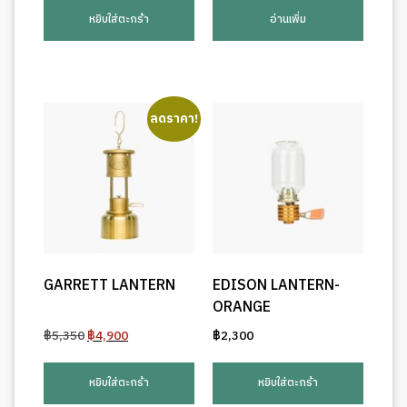
หยิบใส่ตะกร้า
อ่านเพิ่ม
ลดราคา!
GARRETT LANTERN
EDISON LANTERN-
ORANGE
Original
Current
฿
5,350
฿
4,900
฿
2,300
price
price
was:
is:
หยิบใส่ตะกร้า
หยิบใส่ตะกร้า
฿5,350.
฿4,900.