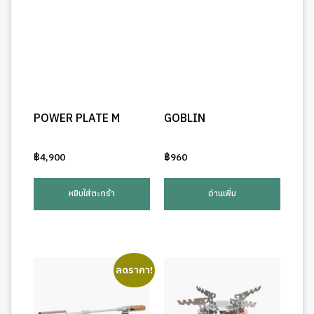
POWER PLATE M
GOBLIN
฿
4,900
฿
960
หยิบใส่ตะกร้า
อ่านเพิ่ม
ลดราคา!