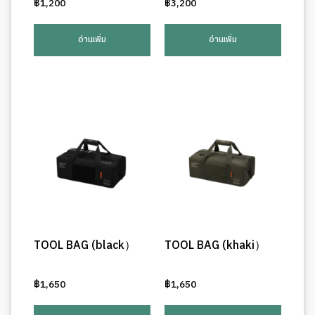
฿
1,200
฿
3,200
อ่านเพิ่ม
อ่านเพิ่ม
TOOL BAG (black）
TOOL BAG (khaki）
฿
1,650
฿
1,650