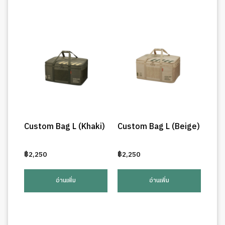
Custom Bag L (Khaki)
Custom Bag L (Beige)
฿
2,250
฿
2,250
อ่านเพิ่ม
อ่านเพิ่ม