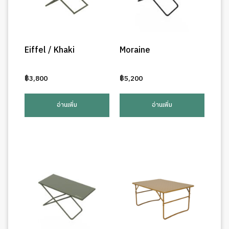
Eiffel / Khaki
Moraine
฿
3,800
฿
5,200
อ่านเพิ่ม
อ่านเพิ่ม