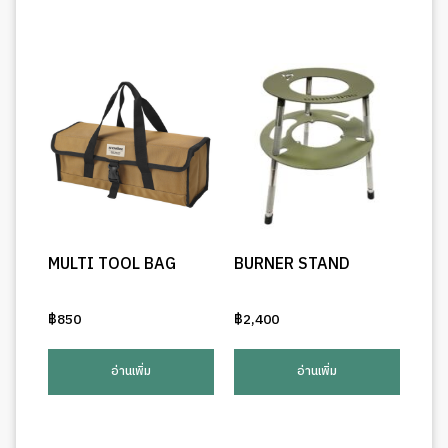
MULTI TOOL BAG
BURNER STAND
฿
850
฿
2,400
อ่านเพิ่ม
อ่านเพิ่ม