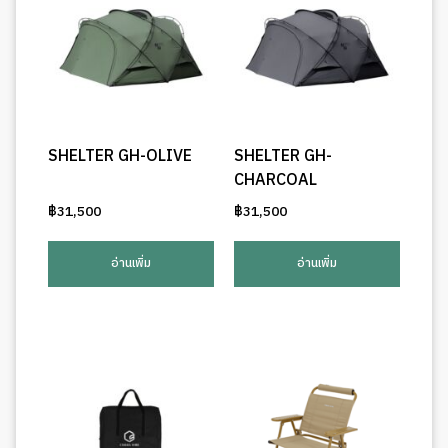
SHELTER GH-OLIVE
SHELTER GH-
CHARCOAL
฿
31,500
฿
31,500
อ่านเพิ่ม
อ่านเพิ่ม