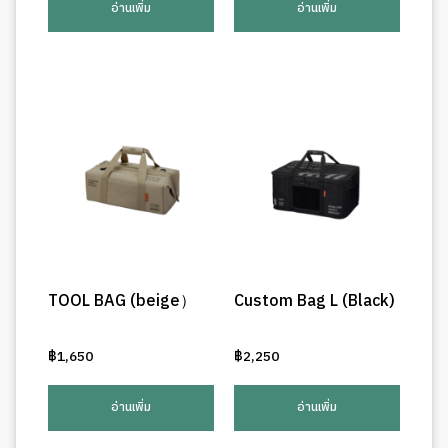
อ่านเพิ่ม
อ่านเพิ่ม
TOOL BAG (beige）
Custom Bag L (Black)
฿
1,650
฿
2,250
อ่านเพิ่ม
อ่านเพิ่ม