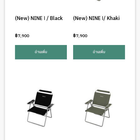
(New) NINE Ⅰ / Black
(New) NINE Ⅰ/ Khaki
฿
7,900
฿
7,900
อ่านเพิ่ม
อ่านเพิ่ม