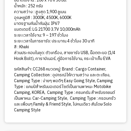
ขนาดใช้งาน : 106 x 70 x 30 มม.
น้ำหนัก : 252 กรัม
ความสว่าง : สูงสุด 1,900 ลูเมน
อุณหภูมิสี : 3000K, 4500K, 6000K
มาตรฐานกันน้ำกันฝุ่น: IP67
แบตเตอรี่: LG 21700 3.7V 10,000mAh
ระยะเวลาใช้งาน: 9 – 197 ชั่วโมง
ระยะเวลาในการชาร์จ: ประมาณ 4 ชั่วโมง 30 นาที
สี : Khaki
ส่วนประกอบในชุด: ตัวเครื่อง, สายชาร์จ USB, น็อตตะขอ (1/4
Hook Bolt), คาราบิเนอร์, คู่มือการใช้งาน, กระเป๋าเก็บ EVA
รหัสสินค้า:
CC268
หมวดหมู่:
Brand : Cargo Container
,
Camping Collection : อุปกรณ์ให้ความสว่าง และตะเกียง
,
Camping Type : ง่ายๆ พอดีๆ Easy Going Style
,
Camping
Type : แคมป์สำหรับมอเตอร์ไซต์เป็นยานพาหนะ Motobike
Camping
,
KOREA
,
Camping Type : ครบครัน สำหรับรถยนต์
เป็นพาหนะ Car-Camping Style
,
Camping Type : ครอบคร้ว
และเพื่อนๆ Family & Friend Style
,
ไปคนเดียว สันโดษ Solo
Camping Style