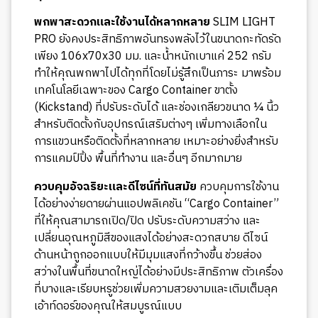
พกพาสะดวกและใช้งานได้หลากหลาย
SLIM LIGHT
PRO ยังคงประสิทธิภาพอันทรงพลังไว้ในขนาดกะทัดรัด
เพียง 106x70x30 มม. และน้ำหนักเบาแค่ 252 กรัม
ทำให้คุณพกพาไปได้ทุกที่โดยไม่รู้สึกเป็นภาระ มาพร้อม
เทคโนโลยีเฉพาะของ Cargo Container ขาตั้ง
(Kickstand) ที่ปรับระดับได้ และช่องเกลียวขนาด ¼ นิ้ว
สำหรับติดตั้งกับอุปกรณ์เสริมต่างๆ เพิ่มทางเลือกใน
การแขวนหรือติดตั้งที่หลากหลาย เหมาะอย่างยิ่งสำหรับ
การแคมป์ปิ้ง พื้นที่ทำงาน และอื่นๆ อีกมากมาย
ควบคุมอัจฉริยะและดีไซน์ที่ทันสมัย
ควบคุมการใช้งาน
ได้อย่างง่ายดายผ่านแอปพลิเคชัน “Cargo Container”
ที่ให้คุณสามารถเปิด/ปิด ปรับระดับความสว่าง และ
เปลี่ยนอุณหภูมิสีของแสงได้อย่างสะดวกสบาย ดีไซน์
ด้านหน้าถูกออกแบบให้มีมุมแสงที่กว้างขึ้น ช่วยส่อง
สว่างในพื้นที่ขนาดใหญ่ได้อย่างมีประสิทธิภาพ ตัวเครื่อง
ที่บางและเรียบหรูช่วยเพิ่มความสวยงามและเติมเต็มลุค
เอ้าท์ดอร์ของคุณให้สมบูรณ์แบบ