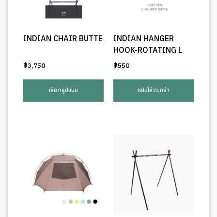
INDIAN CHAIR BUTTE
INDIAN HANGER
HOOK-ROTATING L
฿
3,750
฿
550
This
product
เลือกรูปแบบ
หยิบใส่ตะกร้า
has
multiple
variants.
The
options
may
be
chosen
on
the